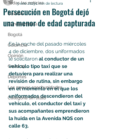
Todas las noticias
5 ene 2023
1 min de lectura
Persecución en Bogotá dejó
Soacha
una menor de edad capturada
Cundinamarca
Bogotá
En la noche del pasado miércoles 
Colombia
4 de diciembre, dos uniformados 
Opinión
le solicitaron 
al conductor de un 
vehículo tipo taxi que se 
Covid 19
detuviera para realizar una 
Deportes
revisión de rutina, sin embargo 
Las nuevas soachunidades
en el momento en el que los 
uniformados descendieron del 
Categoría sin título
vehículo, el conductor del taxi y 
sus acompañantes emprendieron 
la huida en la Avenida NQS con 
calle 63.