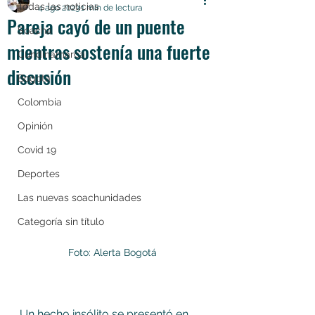
Todas las noticias
4 ago 2023
1 min de lectura
Pareja cayó de un puente
Soacha
mientras sostenía una fuerte
Cundinamarca
discusión
Bogotá
Colombia
Opinión
Covid 19
Deportes
Las nuevas soachunidades
Categoría sin título
Foto: Alerta Bogotá
Un hecho insólito se presentó en 