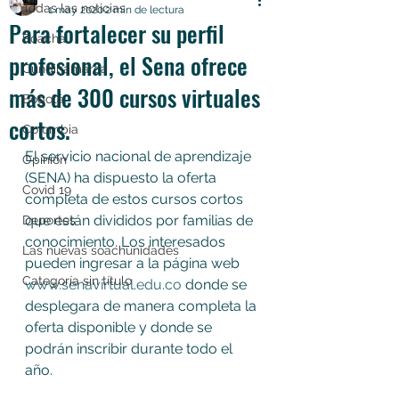
Todas las noticias
1 may 2020
2 min de lectura
Para fortalecer su perfil
Soacha
profesional, el Sena ofrece
Cundinamarca
más de 300 cursos virtuales
Bogotá
cortos.
Colombia
El servicio nacional de aprendizaje 
Opinión
(SENA) ha dispuesto la oferta 
Covid 19
completa de estos cursos cortos 
que están divididos por familias de 
Deportes
conocimiento. Los interesados 
Las nuevas soachunidades
pueden ingresar a la página web 
Categoría sin título
www.senavirtual.edu.co
 donde se 
desplegara de manera completa la 
oferta disponible y donde se 
podrán inscribir durante todo el 
año.