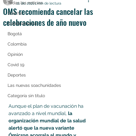
Todas las noticias
21 dic 2021
1 min de lectura
OMS recomienda cancelar las
Soacha
celebraciones de año nuevo
Cundinamarca
Bogotá
Colombia
Opinión
Covid 19
Deportes
Las nuevas soachunidades
Categoría sin título
Aunque el plan de vacunación ha 
avanzado a nivel mundial, 
la 
organización mundial de la salud 
alertó que la nueva variante 
Ómicron acorrala al mundo y 