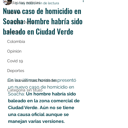
Todas las noticias
5 may 2022
1 min de lectura
Nuevo caso de homicidio en
Soacha
Soacha: Hombre habría sido
Cundinamarca
baleado en Ciudad Verde
Bogotá
Colombia
Opinión
Covid 19
Deportes
En las últimas horas se presentó 
Las nuevas soachunidades
un nuevo caso de homicidio en 
Categoría sin título
Soacha: 
Un hombre habría sido 
baleado en la zona comercial de 
Ciudad Verde. Aún no se tiene 
una causa oficial aunque se 
manejan varias versiones. 