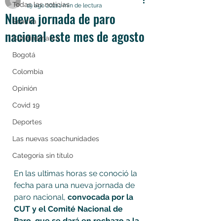
Todas las noticias
19 ago 2021
1 min de lectura
Nueva jornada de paro
Soacha
nacional este mes de agosto
Cundinamarca
Bogotá
Colombia
Opinión
Covid 19
Deportes
Las nuevas soachunidades
Categoría sin título
En las ultimas horas se conoció la 
fecha para una nueva jornada de 
paro nacional, 
convocada por la 
CUT y el Comité Nacional de 
Paro, que se dará en rechazo a la 