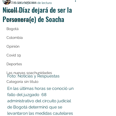
Todas las noticias
6 oct 2023
1 min de lectura
Nicoll Díaz dejará de ser la
Soacha
Personera(e) de Soacha
Cundinamarca
Bogotá
Colombia
Opinión
Covid 19
Deportes
Las nuevas soachunidades
Foto: Noticias y Respuestas
Categoría sin título
En las últimas horas se conoció un 
fallo del juzgado  68  
administrativo del circuito judicial 
de Bogotá determinó que se 
levantaron las medidas cautelares 