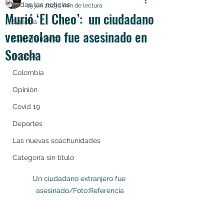
Todas las noticias
19 jun 2023
2 min de lectura
Murió ‘El Cheo’: un ciudadano
Soacha
venezolano fue asesinado en
Cundinamarca
Soacha
Bogotá
Colombia
Opinión
Covid 19
Deportes
Las nuevas soachunidades
Categoría sin título
Un ciudadano extranjero fue 
asesinado/Foto:Referencia