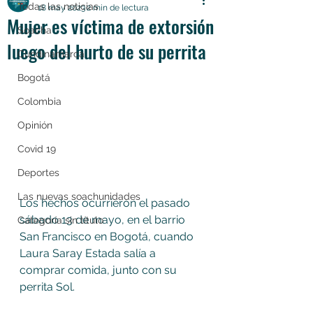
Todas las noticias
18 may 2023
2 min de lectura
Mujer es víctima de extorsión
Soacha
luego del hurto de su perrita
Cundinamarca
Bogotá
Colombia
Opinión
Covid 19
Deportes
Las nuevas soachunidades
Los hechos ocurrieron el pasado 
sábado 13 de mayo, en el barrio 
Categoría sin título
San Francisco en Bogotá, cuando 
Laura Saray Estada salía a 
comprar comida, junto con su 
perrita Sol.  