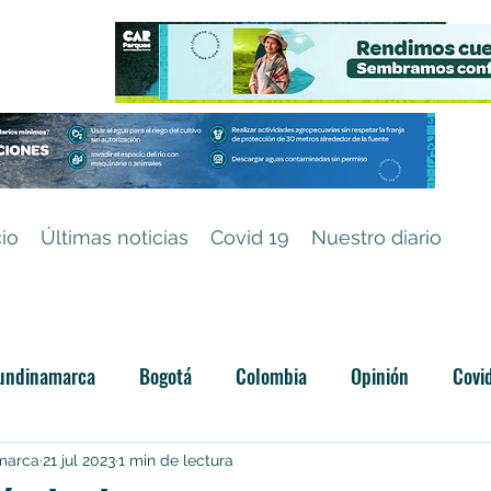
cio
Últimas noticias
Covid 19
Nuestro diario
undinamarca
Bogotá
Colombia
Opinión
Covi
Categoría sin título
amarca
21 jul 2023
1 min de lectura