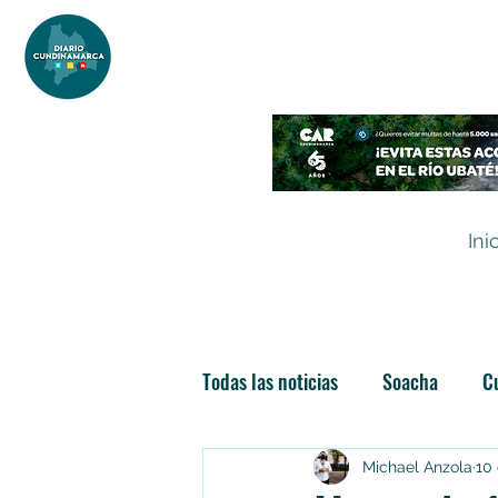
DIARIO DE CUNDINAMARCA
Independencia informativa
Ini
Todas las noticias
Soacha
C
Las nuevas soachunidades
Michael Anzola
10