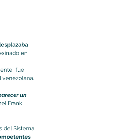
 desplazaba 
sesinado en 
ente  fue 
 venezolana. 
parecer un 
el Frank 
s del Sistema 
competentes 