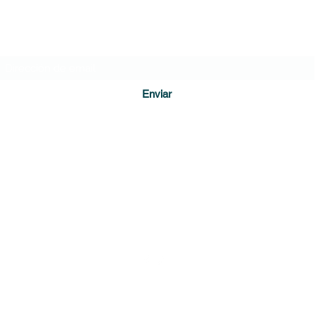
Formulario de suscripción
Enviar
direccion@diariodecundinamarca.com
3128255001
Soacha, Cundinamarca
r Guacamaya, Estudio de comunicación creativa. Guacamaya.com.c