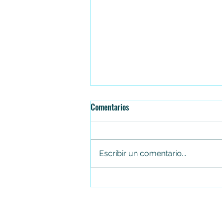
Comentarios
Escribir un comentario...
Falleció el senador Miguel Uribe
Turbay en la Fundación Santa Fe