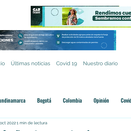
cio
Últimas noticias
Covid 19
Nuestro diario
undinamarca
Bogotá
Colombia
Opinión
Covi
Categoría sin título
 oct 2022
1 min de lectura