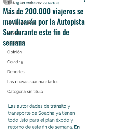
Todas las noticias
15 oct 2022
1 min de lectura
Más de 200.000 viajeros se
Soacha
movilizarán por la Autopista
Cundinamarca
Sur durante este fin de
Bogotá
semana
Colombia
Opinión
Covid 19
Deportes
Las nuevas soachunidades
Categoría sin título
Las autoridades de tránsito y 
transporte de Soacha ya tienen 
todo listo para el plan éxodo y 
retorno de este fin de semana. 
En 