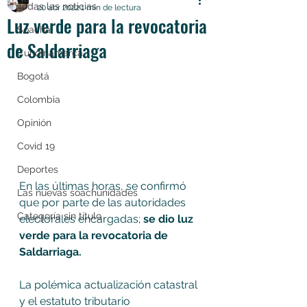
Todas las noticias
20 abr 2022
1 min de lectura
Luz verde para la revocatoria
Soacha
de Saldarriaga
Cundinamarca
Bogotá
Colombia
Opinión
Covid 19
Deportes
En las últimas horas, se confirmó 
Las nuevas soachunidades
que por parte de las autoridades 
Categoría sin título
electorales encargadas; 
se dio luz 
verde para la revocatoria de 
Saldarriaga. 
La polémica actualización catastral 
y el estatuto tributario 