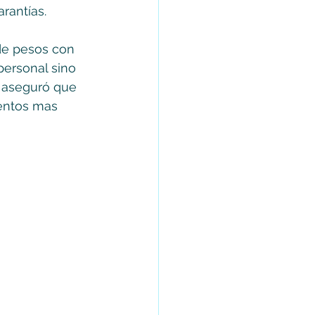
rantías.
de pesos con 
personal sino 
 aseguró que 
entos mas 