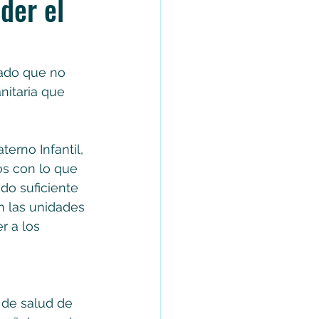
der el
gado que no 
itaria que 
erno Infantil, 
s con lo que 
do suficiente 
n las unidades 
r a los 
 de salud de 