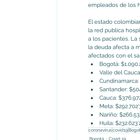
empleados de los ho
El estado colombia
la red publica hospi
a los pacientes. L
la deuda afecta a 
afectados con el s
Bogotá: $1.090.
Valle del Cauca
Cundinamarca: 
Santander: $50
Cauca: $376.97
Meta: $292.702
Nariño: $266.53
Huila: $232.623
coronavirus
covid19
Bogo
Bogotá
Covid 19