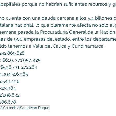
spitales porque no habrían suficientes recursos y ga
no cuenta con una deuda cercana a los 5,4 billones 
talaria nacional, lo que claramente afecta no solo al 
a semana pasada la Procuraduría General de la Nación
mas de 900 empresas del estado, entre los departam
aldo tenemos a Valle del Cauca y Cundinamarca.
242’869.828.
: $619. 371’957. 425
$596.731′.272.264
4.394’516.985
2’549.491
’323.984
2’298.832
’286.678
tá
Colombia
Salud
Ivan Duque