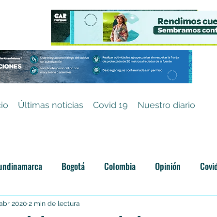
cio
Últimas noticias
Covid 19
Nuestro diario
undinamarca
Bogotá
Colombia
Opinión
Covi
Categoría sin título
 abr 2020
2 min de lectura