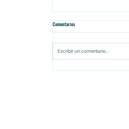
Comentarios
Escribir un comentario...
Falleció el senador Miguel Uribe
Turbay en la Fundación Santa Fe