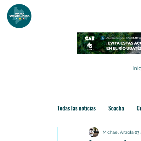
DIARIO DE CUNDINAMARCA
Independencia informativa
Ini
Todas las noticias
Soacha
C
Las nuevas soachunidades
Michael Anzola
23