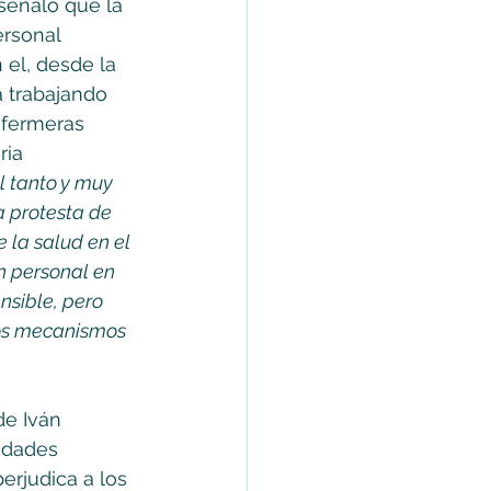
señalo que la 
ersonal 
 el, desde la 
a trabajando 
nfermeras 
ia 
l tanto y muy 
 protesta de 
 la salud en el 
n personal en 
sible, pero 
los mecanismos 
de Iván 
idades 
erjudica a los 