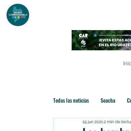
DIARIO DE CUNDINAMARCA
Independencia informativa
Ini
Todas las noticias
Soacha
C
19 jun 2021
2 min de lectu
Las nuevas soachunidades