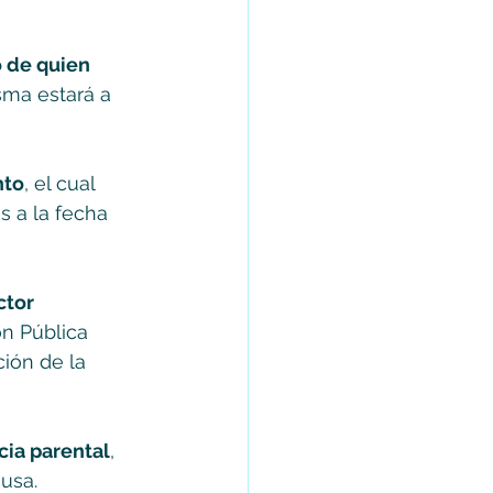
 de quien 
sma estará a 
nto
, el cual 
s a la fecha 
ctor 
ón Pública 
ión de la 
cia parental
, 
ausa.