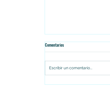
Comentarios
Escribir un comentario...
Jhon Alejandro Linares Camberos,
gerente de Canal Trece, entre los
líderes digitales más destacados
de Latinoamérica