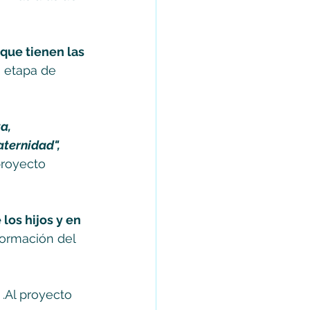
que tienen las 
a etapa de 
a, 
ternidad", 
royecto 
os hijos y en 
ormación del 
.Al proyecto 