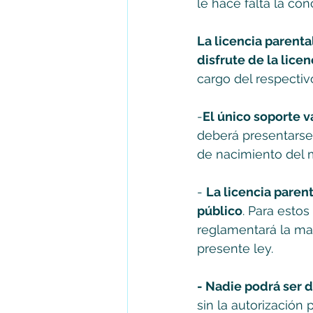
le hace falta la con
La licencia parent
disfrute de la lice
cargo del respectiv
-
El único soporte v
deberá presentarse 
de nacimiento del 
- 
La licencia parent
público
. Para esto
reglamentará la mat
presente ley.
- Nadie podrá ser 
sin la autorización 