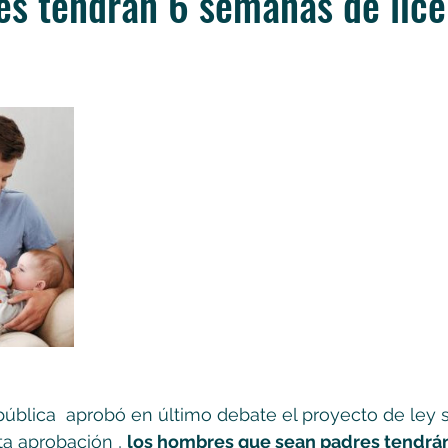
s tendrán 6 semanas de lice
ública  aprobó en último debate el proyecto de ley s
a aprobación , 
los hombres que sean padres tendrán