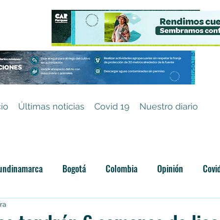
cio
Últimas noticias
Covid 19
Nuestro diario
undinamarca
Bogotá
Colombia
Opinión
Covi
ra
Categoría sin título