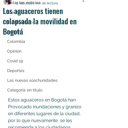
Todas las noticias
11 feb 2022
1 min de lectura
Los aguaceros tienen
Soacha
colapsada la movilidad en
Cundinamarca
Bogotá
Bogotá
Colombia
Opinión
Covid 19
Deportes
Las nuevas soachunidades
Categoría sin título
Estos aguaceros en Bogotá han 
Provocado inundaciones y granizo 
en diferentes lugares de la ciudad, 
por lo que nuevamente  se les 
recomienda a los ciudadanos 