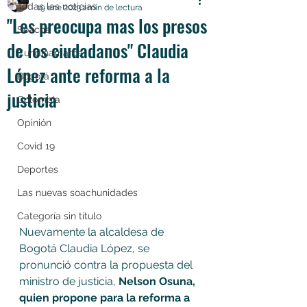
Todas las noticias
19 ene 2023
1 min de lectura
"Les preocupa mas los presos
Soacha
de los ciudadanos" Claudia
Cundinamarca
López ante reforma a la
Bogotá
justicia
Colombia
Opinión
Covid 19
Deportes
Las nuevas soachunidades
Categoría sin título
Nuevamente la alcaldesa de 
Bogotá Claudia López, se 
pronunció contra la propuesta del 
ministro de justicia, 
Nelson Osuna, 
quien propone para la reforma a 