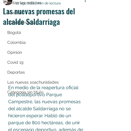
Todas las noticias
27 ago 2021
2 min de lectura
Las nuevas promesas del
Soacha
alcalde Saldarriaga
Cundinamarca
Bogotá
Colombia
Opinión
Covid 19
Deportes
Las nuevas soachunidades
En medio de la reapertura oficial 
Categoría sin título
del polideportivo Parque 
Campestre, las nuevas promesas 
del alcalde Saldarriaga no se 
hicieron esperar. Habló de un 
parque de 800 hectáreas, de unir 
el escenario deportivo, además de 