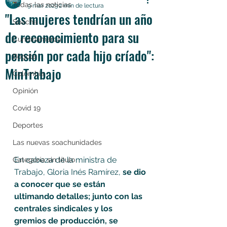
Todas las noticias
9 mar 2023
2 min de lectura
"Las mujeres tendrían un año
Soacha
de reconocimiento para su
Cundinamarca
pensión por cada hijo críado":
Bogotá
MinTrabajo
Colombia
Opinión
Covid 19
Deportes
Las nuevas soachunidades
En cabeza de la ministra de 
Categoría sin título
Trabajo, Gloria Inés Ramírez, 
se dio 
a conocer que se están 
ultimando detalles; junto con las 
centrales sindicales y los 
gremios de producción, se 