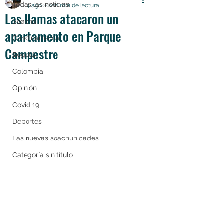
Todas las noticias
4 ago 2021
1 min de lectura
Las llamas atacaron un
Soacha
apartamento en Parque
Cundinamarca
Campestre
Bogotá
Colombia
Opinión
Covid 19
Deportes
Las nuevas soachunidades
Categoría sin título