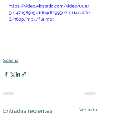
https://video.wixstatic.com/video/00e4
5e_47a589a5b1d64df2995e21b114ca0fe
6/360p/mp4/file.mp4
Soacha
Ver todo
Entradas recientes