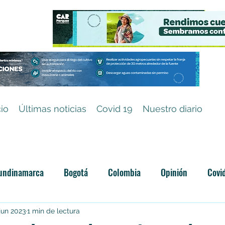
cio
Últimas noticias
Covid 19
Nuestro diario
undinamarca
Bogotá
Colombia
Opinión
Covi
Categoría sin título
jun 2023
1 min de lectura