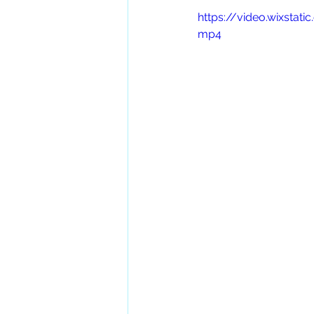
https://video.wixsta
mp4