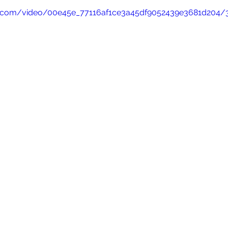
tic.com/video/00e45e_77116af1ce3a45df9052439e3681d204/