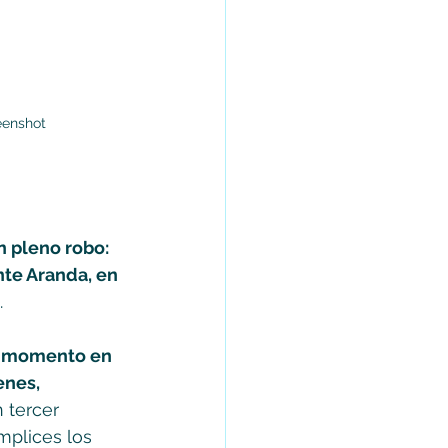
eenshot
n pleno robo: 
nte Aranda, en 
  
l momento en 
enes, 
 tercer 
mplices los 