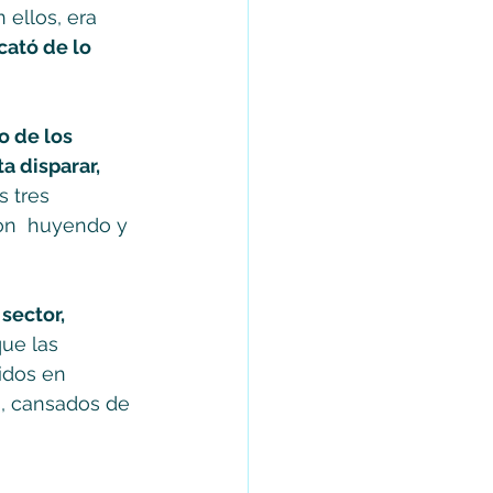
ellos, era 
cató de lo 
o de los 
a disparar, 
s tres 
on  huyendo y 
sector, 
que las 
idos en 
s, cansados de 