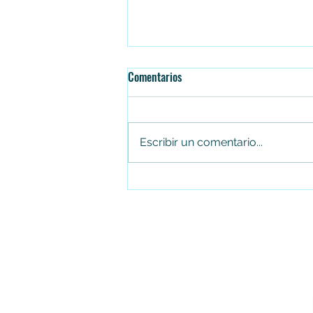
Comentarios
Escribir un comentario...
Falleció el senador Miguel Uribe
Turbay en la Fundación Santa Fe