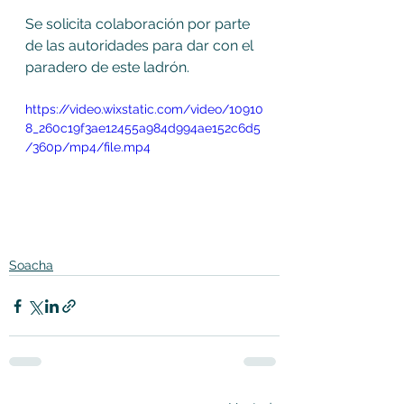
Se solicita colaboración por parte 
de las autoridades para dar con el 
paradero de este ladrón.
https://video.wixstatic.com/video/10910
8_260c19f3ae12455a984d994ae152c6d5
/360p/mp4/file.mp4
Soacha