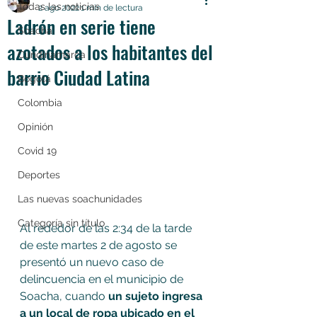
Todas las noticias
2 ago 2022
1 min de lectura
Ladrón en serie tiene
Soacha
azotados a los habitantes del
Cundinamarca
barrio Ciudad Latina
Bogotá
Colombia
Opinión
Covid 19
Deportes
Las nuevas soachunidades
Categoría sin título
Al rededor de las 2:34 de la tarde 
de este martes 2 de agosto se 
presentó un nuevo caso de 
delincuencia en el municipio de 
Soacha, cuando
 un sujeto ingresa 
a un local de ropa ubicado en el 