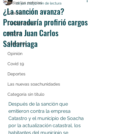
Todas las noticias
28 jun 2023
2 min de lectura
¿La sanción avanza?
Soacha
Procuraduría profirió cargos
Cundinamarca
contra Juan Carlos
Bogotá
Saldarriaga
Colombia
Opinión
Covid 19
Deportes
Las nuevas soachunidades
Categoría sin título
Después de la sanción que 
emitieron contra la empresa 
Catastro y el municipio de Soacha 
por la actualización catastral, los 
habitantes del municipio se 