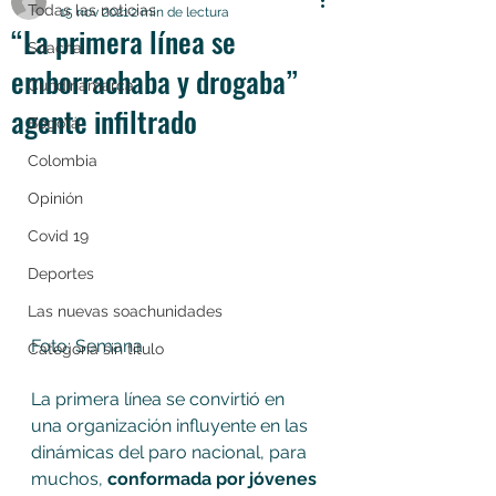
Todas las noticias
15 nov 2021
2 min de lectura
“La primera línea se
Soacha
emborrachaba y drogaba”
Cundinamarca
agente infiltrado
Bogotá
Colombia
Opinión
Covid 19
Deportes
Las nuevas soachunidades
Foto: Semana
Categoría sin título
La primera línea se convirtió en 
una organización influyente en las 
dinámicas del paro nacional, para 
muchos, 
conformada por jóvenes 