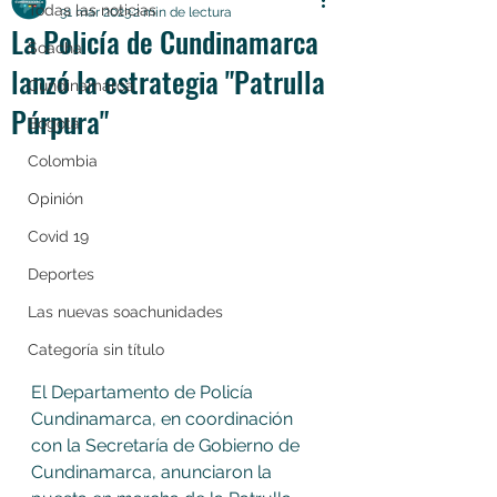
Todas las noticias
31 mar 2023
2 min de lectura
La Policía de Cundinamarca
Soacha
lanzó la estrategia "Patrulla
Cundinamarca
Púrpura"
Bogotá
Colombia
Opinión
Covid 19
Deportes
Las nuevas soachunidades
Categoría sin título
El Departamento de Policía 
Cundinamarca, en coordinación 
con la Secretaría de Gobierno de 
Cundinamarca, anunciaron la 