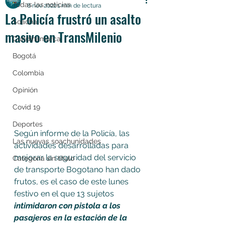
Todas las noticias
8 nov 2022
1 min de lectura
La Policía frustró un asalto
Soacha
masivo en TransMilenio
Cundinamarca
Bogotá
Colombia
Opinión
Covid 19
Deportes
Según informe de la Policía, las 
Las nuevas soachunidades
actividades desarrolladas para 
mejorar la seguridad del servicio 
Categoría sin título
de transporte Bogotano han dado 
frutos, es el caso de este lunes 
festivo en el que 13 sujetos 
intimidaron con pistola a los 
pasajeros en la estación de la 