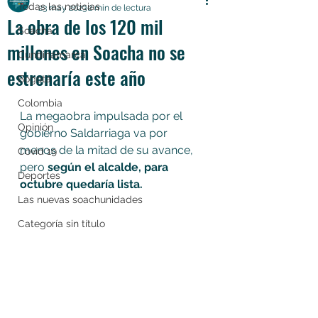
Todas las noticias
23 may 2023
2 min de lectura
La obra de los 120 mil
Soacha
millones en Soacha no se
Cundinamarca
estrenaría este año
Bogotá
Colombia
La megaobra impulsada por el 
Opinión
gobierno Saldarriaga va por 
menos de la mitad de su avance, 
Covid 19
pero 
según el alcalde, para 
Deportes
octubre quedaría lista. 
Las nuevas soachunidades
Categoría sin título