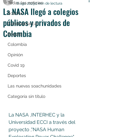
Todas las noticias
8 ago 2023
2 min de lectura
La NASA llegó a colegios
Soacha
públicos y privados de
Cundinamarca
Colombia
Bogotá
Colombia
Opinión
Covid 19
Deportes
Las nuevas soachunidades
Categoría sin título
La NASA ,INTERHEC y la 
Universidad ECCI a través del 
proyecto ,"NASA Human 
Exploration Rover Challenge", 