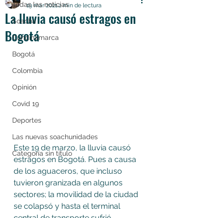
Todas las noticias
19 mar 2021
2 min de lectura
La lluvia causó estragos en
Soacha
Bogotá
Cundinamarca
Bogotá
Colombia
Opinión
Covid 19
Deportes
Las nuevas soachunidades
Este 19 de marzo, la lluvia causó 
Categoría sin título
estragos en Bogotá. Pues a causa 
de los aguaceros, que incluso 
tuvieron granizada en algunos 
sectores; la movilidad de la ciudad 
se colapsó y hasta el terminal 
central de transporte sufrió 