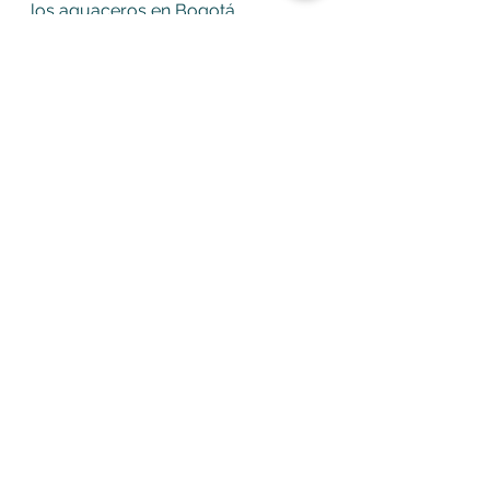
los aguaceros en Bogotá. 
Mientras que desde el IDEAM se 
pronosticó que la temporada de 
lluvias se extenderá hasta mayo. 
Soacha
Ver todo
Entradas recientes