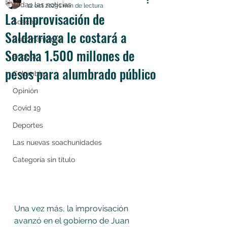
Todas las noticias
12 oct 2023
1 min de lectura
La improvisación de
Soacha
Saldarriaga le costará a
Cundinamarca
Soacha 1.500 millones de
Bogotá
pesos para alumbrado público
Colombia
Opinión
Covid 19
Deportes
Las nuevas soachunidades
Categoría sin título
Una vez más, la improvisación 
avanzó en el gobierno de Juan 