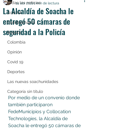
Todas las noticias
14 abr 2021
1 min de lectura
La Alcaldía de Soacha le
Soacha
entregó 50 cámaras de
Cundinamarca
seguridad a la Policía
Bogotá
Colombia
Opinión
Covid 19
Deportes
Las nuevas soachunidades
Categoría sin título
Por medio de un convenio donde 
también participaron 
FedeMunicipios y Collocation 
Technologies, la Alcaldía de 
Soacha le entregó 50 cámaras de 