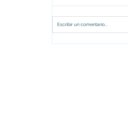
Escribir un comentario...
Falleció el senador Miguel Uribe
Turbay en la Fundación Santa Fe