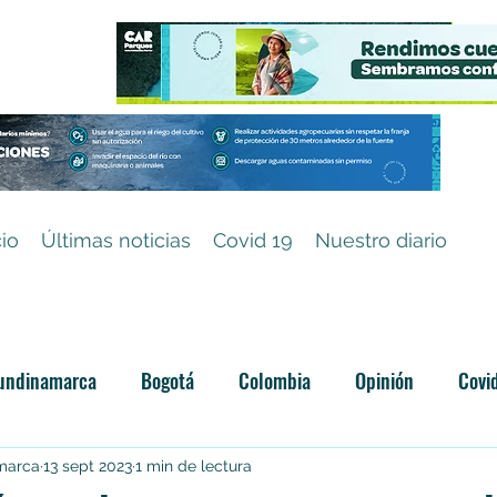
cio
Últimas noticias
Covid 19
Nuestro diario
undinamarca
Bogotá
Colombia
Opinión
Covi
Categoría sin título
amarca
13 sept 2023
1 min de lectura