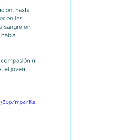
ción, hasta 
r en las 
a sangre en 
 había 
r compasión ni 
 el joven 
360p/mp4/file.