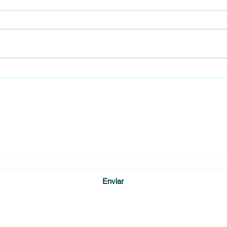
Encontraron un feto al interior del
Gobie
baño de un colegio en Bogotá
Cámar
empie
DIARIO DE CUNDINAMARCA
Formulario de suscripción
Enviar