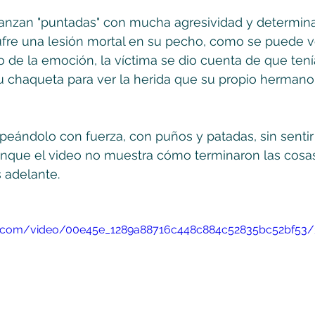
lanzan "puntadas" con mucha agresividad y determina
ufre una lesión mortal en su pecho, como se puede ve
 de la emoción, la víctima se dio cuenta de que tení
u chaqueta para ver la herida que su propio hermano
olpeándolo con fuerza, con puños y patadas, sin senti
unque el video no muestra cómo terminaron las cosas,
 adelante.
tic.com/video/00e45e_1289a88716c448c884c52835bc52bf53/