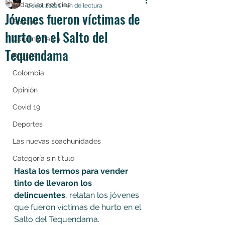
Todas las noticias
2 sept 2021
1 min de lectura
Jóvenes fueron víctimas de
Soacha
hurto en el Salto del
Cundinamarca
Tequendama
Bogotá
Colombia
Opinión
Covid 19
Deportes
Las nuevas soachunidades
Categoría sin título
Hasta los termos para vender 
tinto de llevaron los 
delincuentes
, relatan los jóvenes 
que fueron víctimas de hurto en el 
Salto del Tequendama. 