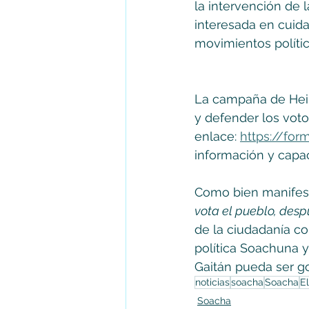
la intervención de l
interesada en cuida
movimientos polític
La campaña de Heine
y defender los votos
enlace: 
https://fo
información y capaci
Como bien manifestó
vota el pueblo, despu
de la ciudadanía c
política Soachuna y
Gaitán pueda ser go
noticias
soacha
Soacha
E
Soacha