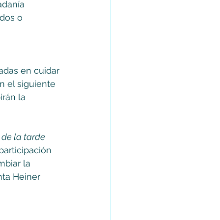
adanía 
idos o 
adas en cuidar 
n el siguiente 
rán la 
 de la tarde 
participación 
biar la 
nta Heiner 