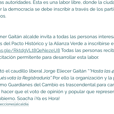
as autoridades. Esta es una labor libre, donde la ciud
r la democracia se debe inscribir a través de los part
os.
r Gaitán alcalde invita a todas las personas interes
 del Pacto Histórico y la Alianza Verde a inscribirse e
rms.gle/RktdgVLt8QeNezeU8
 Todas las personas recibi
tación permitente para desarrollar esta labor.  
 el caudillo liberal Jorge Eliecer Gaitán “
“Hasta las 4
és vota la Registraduría”. 
Por ello la organización y la 
omo Guardianes del Cambio es trascendental para cam
 hacer que el voto de opinión y popular que represe
bierno. Soacha ¡Ya es Hora!
lecciones
alcaldia