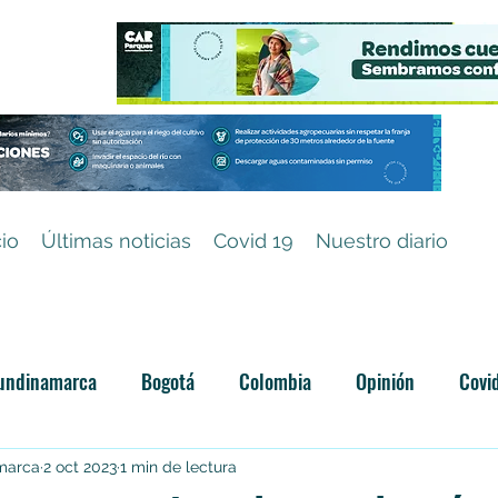
cio
Últimas noticias
Covid 19
Nuestro diario
undinamarca
Bogotá
Colombia
Opinión
Covi
Categoría sin título
amarca
2 oct 2023
1 min de lectura