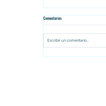
Comentarios
Escribir un comentario...
Juan Carlos Arias renuncia al
Concejo de Soacha tras cuatro
periodos consecutivos