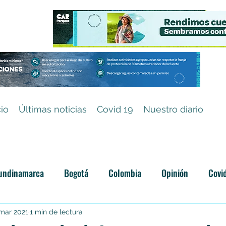
cio
Últimas noticias
Covid 19
Nuestro diario
undinamarca
Bogotá
Colombia
Opinión
Covi
Categoría sin título
 mar 2021
1 min de lectura