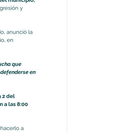
gresión y 
o, anunció la 
o, en 
ucha que 
 defenderse en 
 2 del 
 a las 8:00 
hacerlo a 