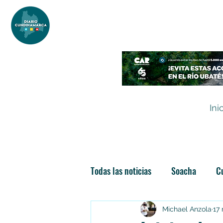
DIARIO DE CUNDINAMARCA
Independencia informativa
Ini
Todas las noticias
Soacha
C
Las nuevas soachunidades
Michael Anzola
17