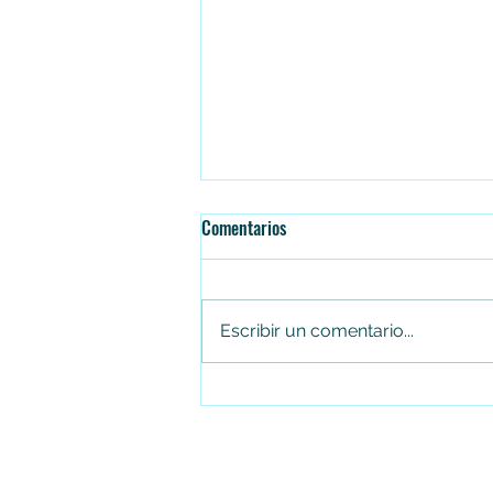
Comentarios
Escribir un comentario...
Juan Carlos Arias renuncia al
Concejo de Soacha tras cuatro
periodos consecutivos