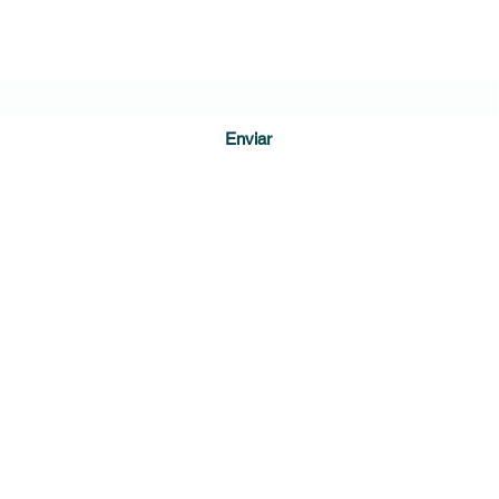
Formulario de suscripción
Enviar
direccion@diariodecundinamarca.com
3128255001
Soacha, Cundinamarca
r Guacamaya, Estudio de comunicación creativa. Guacamaya.com.c