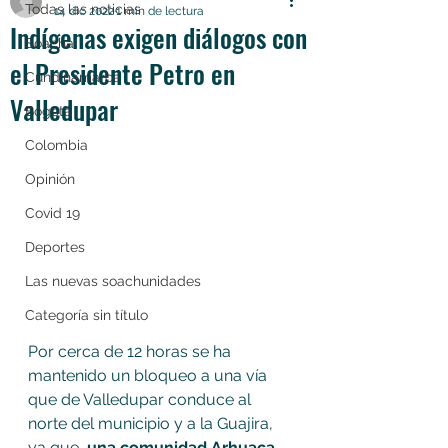
Todas las noticias
14 dic 2022
1 min de lectura
Indígenas exigen diálogos con
Soacha
el Presidente Petro en
Cundinamarca
Valledupar
Bogotá
Colombia
Opinión
Covid 19
Deportes
Las nuevas soachunidades
Categoría sin título
Por cerca de 12 horas se ha 
mantenido un bloqueo a una vía 
que de Valledupar conduce al 
norte del municipio y a la Guajira, 
ya que, 
una comunidad Arhuaca 