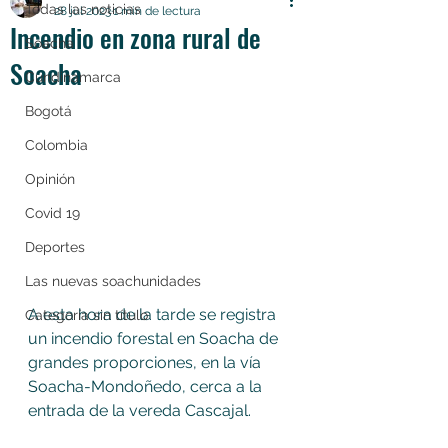
Todas las noticias
28 jul 2023
1 min de lectura
Incendio en zona rural de
Soacha
Soacha
Cundinamarca
Bogotá
Colombia
Opinión
Covid 19
Deportes
Las nuevas soachunidades
A esta hora de la tarde se registra 
Categoría sin título
un incendio forestal en Soacha de 
grandes proporciones, en la vía 
Soacha-Mondoñedo, cerca a la 
entrada de la vereda Cascajal. 