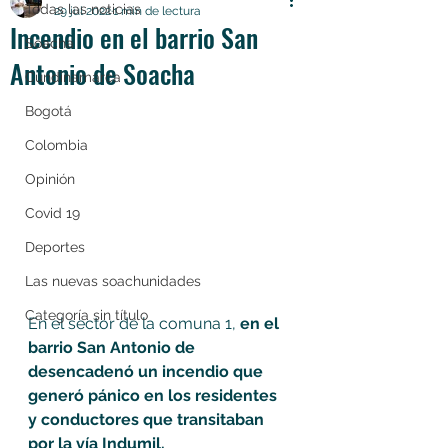
Todas las noticias
29 jul 2022
1 min de lectura
Incendio en el barrio San
Soacha
Antonio de Soacha
Cundinamarca
Bogotá
Colombia
Opinión
Covid 19
Deportes
Las nuevas soachunidades
Categoría sin título
En el sector de la comuna 1, 
en el 
barrio San Antonio de 
desencadenó un incendio que 
generó pánico en los residentes 
y conductores que transitaban 
por la vía Indumil. 