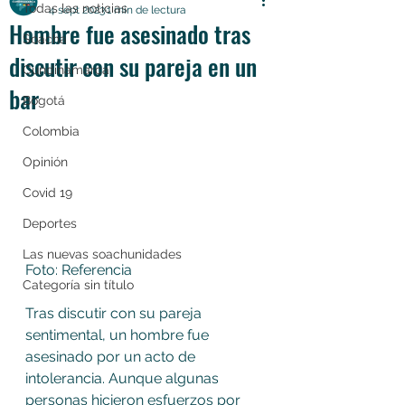
Todas las noticias
4 sept 2023
1 min de lectura
Hombre fue asesinado tras
Soacha
discutir con su pareja en un
Cundinamarca
bar
Bogotá
Colombia
Opinión
Covid 19
Deportes
Las nuevas soachunidades
Foto: Referencia 
Categoría sin título
Tras discutir con su pareja 
sentimental, un hombre fue 
asesinado por un acto de 
intolerancia. Aunque algunas 
personas hicieron esfuerzos por 