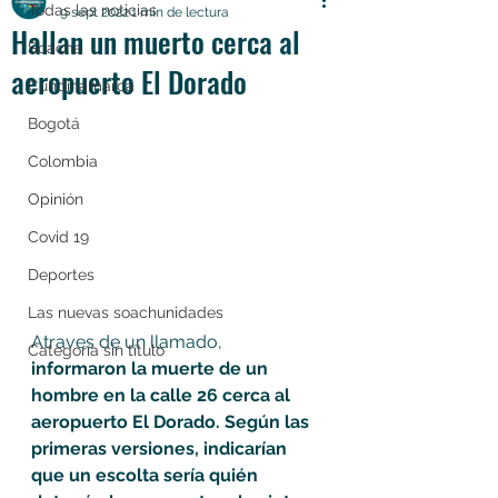
Todas las noticias
9 sept 2022
1 min de lectura
Hallan un muerto cerca al
Soacha
aeropuerto El Dorado
Cundinamarca
Bogotá
Colombia
Opinión
Covid 19
Deportes
Las nuevas soachunidades
Atraves de un llamado, 
Categoría sin título
informaron la muerte de un 
hombre en la calle 26 cerca al 
aeropuerto El Dorado. Según las 
primeras versiones, indicarían 
que un escolta sería quién 