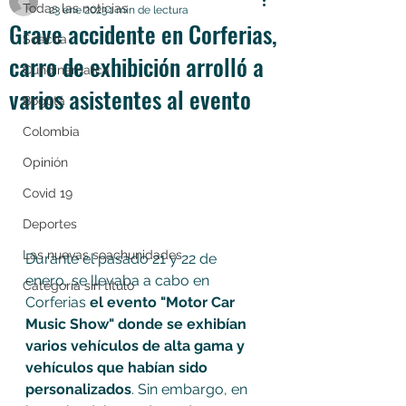
Todas las noticias
23 ene 2023
1 min de lectura
Grave accidente en Corferias,
Soacha
carro de exhibición arrolló a
Cundinamarca
varios asistentes al evento
Bogotá
Colombia
Opinión
Covid 19
Deportes
Las nuevas soachunidades
Durante el pasado 21 y 22 de 
enero, se llevaba a cabo en 
Categoría sin título
Corferias 
el evento "Motor Car 
Music Show" donde se exhibían 
varios vehículos de alta gama y 
vehículos que habían sido 
personalizados
. Sin embargo, en 