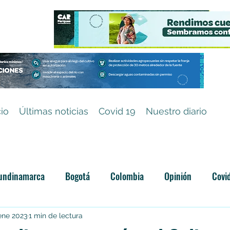
cio
Últimas noticias
Covid 19
Nuestro diario
undinamarca
Bogotá
Colombia
Opinión
Covi
Categoría sin título
ene 2023
1 min de lectura