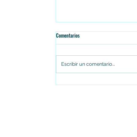
Comentarios
Escribir un comentario...
Falleció el senador Miguel Uribe
Turbay en la Fundación Santa Fe