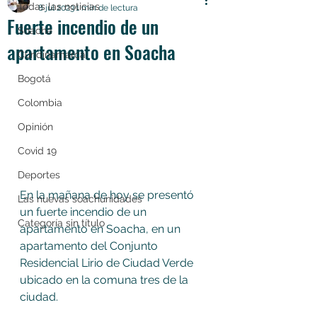
Todas las noticias
8 jul 2023
1 min de lectura
Fuerte incendio de un
Soacha
apartamento en Soacha
Cundinamarca
Bogotá
Colombia
Opinión
Covid 19
Deportes
En la mañana de hoy se presentó 
Las nuevas soachunidades
un fuerte incendio de un 
Categoría sin título
apartamento en Soacha
,
 en un 
apartamento del Conjunto 
Residencial Lirio de Ciudad Verde 
ubicado en la comuna tres de la 
ciudad.