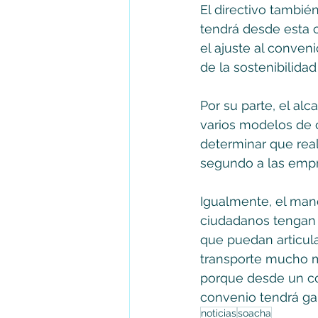
El directivo tambié
tendrá desde esta c
el ajuste al conveni
de la sostenibilidad
Por su parte, el al
varios modelos de c
determinar que real
segundo a las empre
Igualmente, el mand
ciudadanos tengan l
que puedan articul
transporte mucho m
porque desde un co
convenio tendrá gar
noticias
soacha