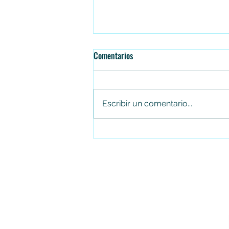
Comentarios
Escribir un comentario...
Juan Carlos Arias renuncia al
Concejo de Soacha tras cuatro
periodos consecutivos