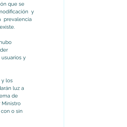
ión que se  
odificación  y 
a  prevalencia 
existe. 
 hubo 
der 
 usuarios y 
y los 
arán luz a 
tema de 
Ministro 
con o sin  