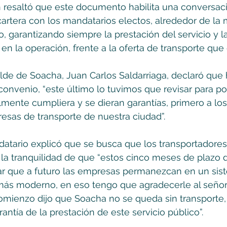
n resaltó que este documento habilita una conversac
artera con los mandatarios electos, alrededor de la m
o, garantizando siempre la prestación del servicio y l
 en la operación, frente a la oferta de transporte que 
calde de Soacha, Juan Carlos Saldarriaga, declaró que
onvenio, “este último lo tuvimos que revisar para po
mente cumpliera y se dieran garantías, primero a los
sas de transporte de nuestra ciudad”. 
atario explicó que se busca que los transportadores 
a tranquilidad de que “estos cinco meses de plazo d
ar que a futuro las empresas permanezcan en un sis
ás moderno, en eso tengo que agradecerle al señor 
mienzo dijo que Soacha no se queda sin transporte, 
antía de la prestación de este servicio público”.