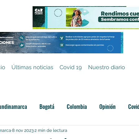
cio
Últimas noticias
Covid 19
Nuestro diario
undinamarca
Bogotá
Colombia
Opinión
Covi
Categoría sin título
amarca
8 nov 2023
2 min de lectura