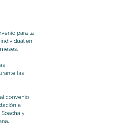
nvenio para la 
individual en 
 meses. 
as 
urante las 
al convenio 
ctación a 
 Soacha y  
ana.