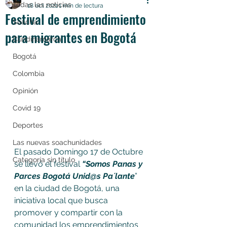
Todas las noticias
18 oct 2021
1 min de lectura
Festival de emprendimiento
Soacha
para migrantes en Bogotá
Cundinamarca
Bogotá
Colombia
Opinión
Covid 19
Deportes
Las nuevas soachunidades
El pasado Domingo 17 de Octubre 
Categoría sin título
se llevó el festival 
“Somos Panas y 
Parces Bogotá Unid@s Pa´lante
” 
en la ciudad de Bogotá, una 
iniciativa local que busca 
promover y compartir con la 
comunidad los emprendimientos 