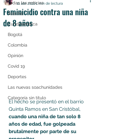
Todas las noticias
11 abr 2022
1 min de lectura
Feminicidio contra una niña
Soacha
de 8 años
Cundinamarca
Bogotá
Colombia
Opinión
Covid 19
Deportes
Las nuevas soachunidades
Categoría sin título
El hecho se presentó en el barrio 
Quinta Ramos en San Cristóbal, 
cuando una niña de tan solo 8 
años de edad, fue golpeada 
brutalmente por parte de su 
progenitor. 