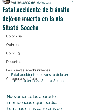
Todas las noticias
28 jun 2023
1 min de lectura
Fatal accidente de tránsito
Soacha
dejó un muerto en la vía
Cundinamarca
Sibaté-Soacha
Bogotá
Colombia
Opinión
Covid 19
Deportes
Las nuevas soachunidades
Fatal accidente de tránsito dejó un 
Categoría sin título
muerto en la vía Sibaté-Soacha
Nuevamente, las aparentes 
imprudencias dejan pérdidas 
humanas en las carreteras de 