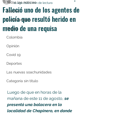
Todas las noticias
11 ago 2021
1 min de lectura
Falleció uno de los agentes de
Soacha
policía que resultó herido en
Cundinamarca
medio de una requisa
Bogotá
Colombia
Opinión
Covid 19
Deportes
Las nuevas soachunidades
Categoría sin título
Luego de que en horas de la 
mañana de este 11 de agosto, 
se 
presentó una balacera en la 
localidad de Chapinero, en donde 