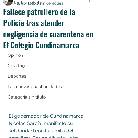
Todas las noticias
18 abr 2020
1 min de lectura
Fallece patrullero de la
Soacha
Policía tras atender
Cundinamarca
negligencia de cuarentena en
Bogotá
El Colegio Cundinamarca
Colombia
Opinión
Covid 19
Deportes
Las nuevas soachunidades
Categoría sin título
El gobernador de Cundinamarca 
Nicolás García, manifestó su 
solidaridad con la familia del 