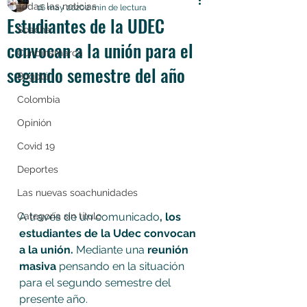
Todas las noticias
16 may 2020
2 min de lectura
Estudiantes de la UDEC
Soacha
convocan a la unión para el
Cundinamarca
segundo semestre del año
Bogotá
Colombia
Opinión
Covid 19
Deportes
Las nuevas soachunidades
A través de un comunicado
, los 
Categoría sin título
estudiantes de la Udec convocan 
a la unión.
 Mediante una 
reunión 
masiva
 pensando en la situación 
para el segundo semestre del 
presente año.